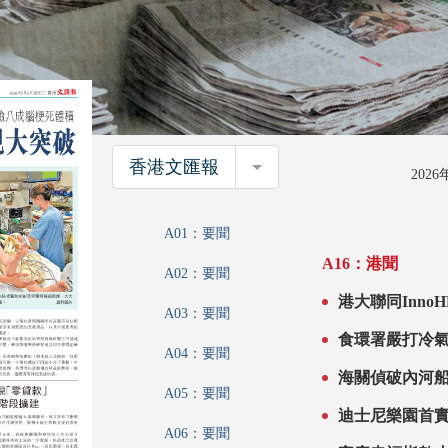
香港文匯報
香港文匯報
202
A01：要聞
A16：港聞
A02：要聞
港大聯同InnoHK研發鼻噴劑 
A03：要聞
體積 中風
A04：要聞
A05：要聞
A06：要聞