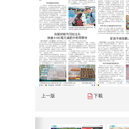
上一版
下載