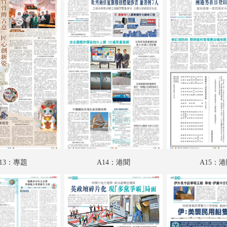
A19：國際
A20：國際
B01：財經
B02：科教啟智
B03：IT新世代
B04：愛漫遊
B05：采風
B06：娛樂
13：專題
A14：港聞
A15：
B07：娛樂
B08：體育
C01：文匯馬經