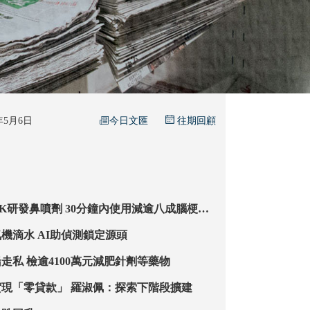
今日文匯
6年5月6日
往期回顧
30分鐘內使用減逾八成腦梗死
患者院前急救現大突破
食環署嚴打冷氣機滴水 AI助偵測鎖定源頭
海關偵破內河船走私 檢逾4100萬元減肥針劑等藥物
迪士尼樂園首實現「零貸款」 羅淑佩：探索下階段擴建