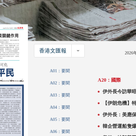
香港文匯報
香港文匯報
202
A01：要聞
A20：國際
A02：要聞
A03：要聞
【伊朗危機】特朗普稱
A04：要聞
可危 伊：美
A05：要聞
A06：要聞