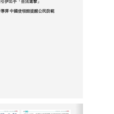
圖引伊出手「合法還擊」
阿聯酋稱攔截伊導彈 中國使領館提醒公民防範