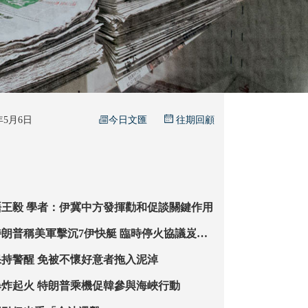
今日文匯
6年5月6日
往期回顧
伊外長今訪華晤王毅 學者：伊冀中方發揮勸和促談關鍵作用
美軍擊沉7伊快艇 臨時停火協議岌岌
襲民用船隻殺5平民
伊外長：美應保持警醒 免被不懷好意者拖入泥淖
韓企營運船隻爆炸起火 特朗普乘機促韓參與海峽行動