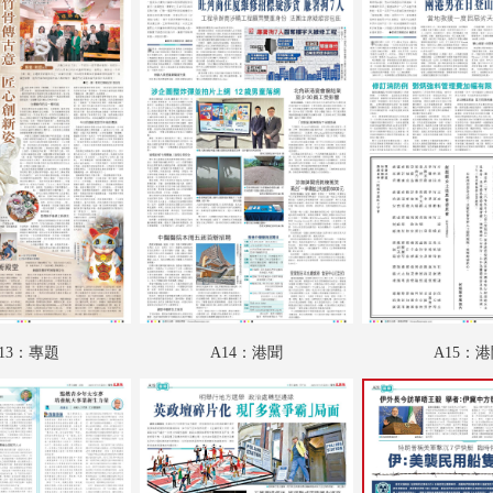
A19：國際
A20：國際
B01：財經
B02：科教啟智
B03：IT新世代
B04：愛漫遊
B05：采風
B06：娛樂
13：專題
A14：港聞
A15：
B07：娛樂
B08：體育
C01：文匯馬經