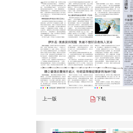
上一版
下載