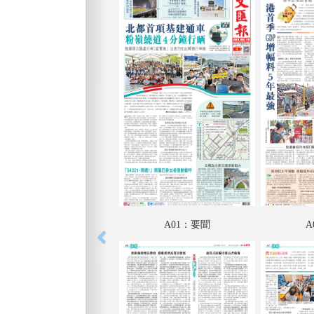
A01：要聞
A