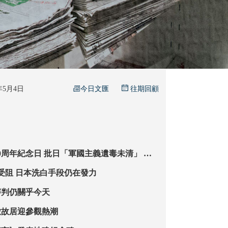
今日文匯
6年5月4日
往期回顧
0周年紀念日 批日「軍國主義遺毒未清」 外
翻案必再遭歷史審判
731鐵證申遺頻受阻 日本洗白手段仍在發力
審判仍關乎今天
璈故居迎參觀熱潮