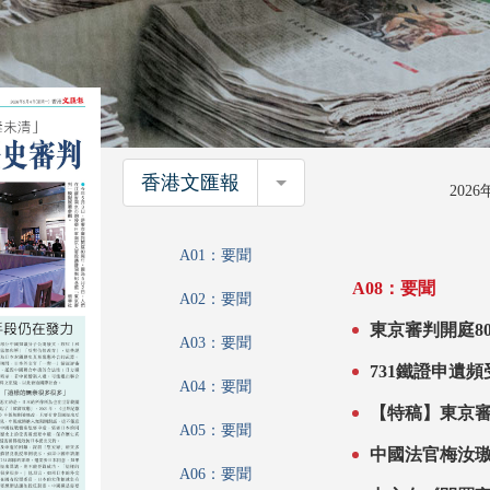
香港文匯報
香港文匯報
202
A01：要聞
A08：要聞
A02：要聞
東京審判開庭8
A03：要聞
交部：為侵略
A04：要聞
【特稿】東京
A05：要聞
中國法官梅汝
A06：要聞