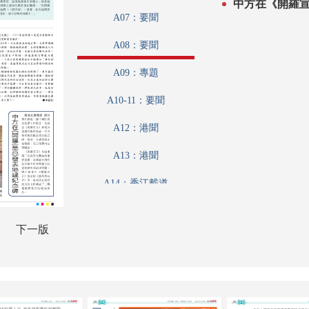
中方在《開羅
A07：要聞
A08：要聞
A09：專題
A10-11：要聞
A12：港聞
A13：港聞
A14：香江載道
A15：品德學堂
下一版
A16：讀書人
A17：藝博
A18：采風