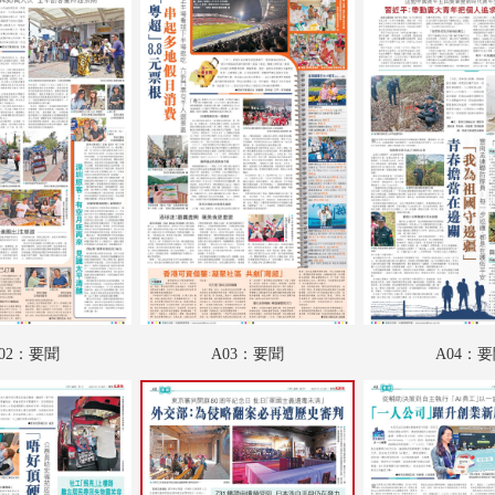
A19：國際
A20：國際
B01：財經
B02：投資理財
B03：娛樂
B04：娛樂
B05：體育
B06：體育
02：要聞
A03：要聞
A04：