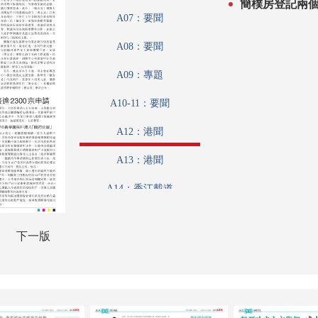
簡樸房登記兩個
A07：要聞
A08：要聞
A09：專題
A10-11：要聞
A12：港聞
A13：港聞
A14：香江載道
A15：品德學堂
下一版
A16：讀書人
A17：藝博
A18：采風