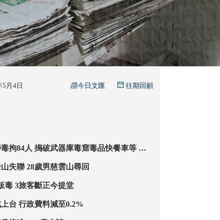
今日文匯
6年5月4日
往期回顧
庫毒窟毒品快餐車等 被
歲
與女友爭執後登山失聯 28歲男慈雲山尋回
機場兩天破3宗販毒 3旅客斷正今提堂
「積金易」完成上台 行政費料減至0.2%