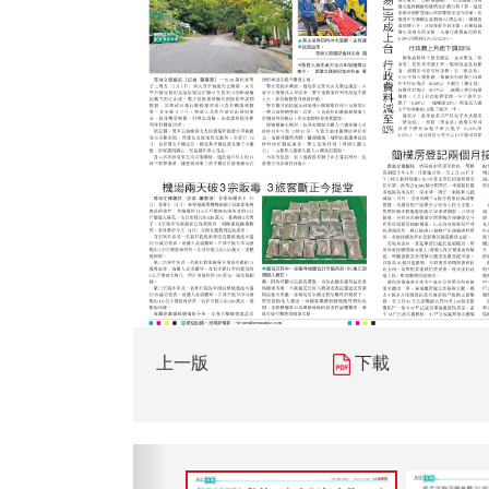
上一版
下載