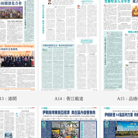
A19：國際
A20：國際
B01：財經
B02：投資理財
B03：娛樂
B04：娛樂
B05：體育
B06：體育
13：港聞
A14：香江載道
A15：品