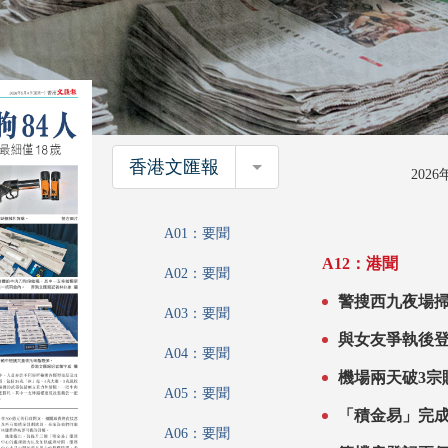
香港文匯報
香港文匯報
202
A01：要聞
A12：港聞
A02：要聞
警搜西九夜場掃毒拘84人 搗破武器
A03：要聞
捕者最細僅18
A04：要聞
A05：要聞
A06：要聞