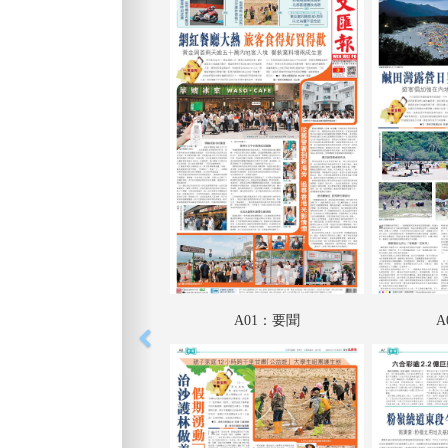
A01：要聞
A