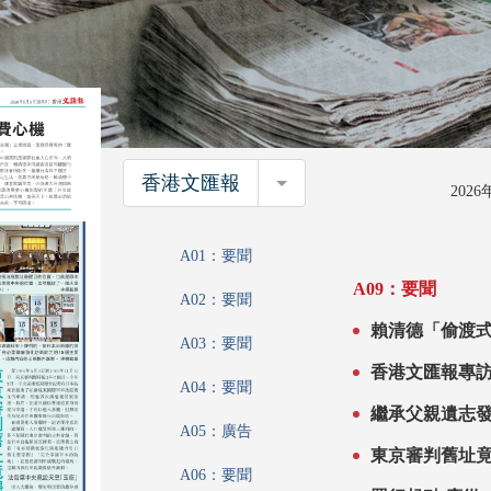
香港文匯報
香港文匯報
202
A01：要聞
A09：要聞
A02：要聞
A03：要聞
香港文匯報專訪中國法
A04：要聞
周年 以史為
繼承父親遺志
A05：廣告
東京審判舊址
A06：要聞