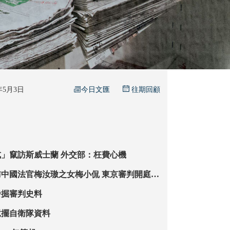
今日文匯
6年5月3日
往期回顧
賴清德「偷渡式」竄訪斯威士蘭 外交部：枉費心機
官梅汝璈之女梅小侃 東京審判開庭80
鑒不是空話
發掘審判史料
竟擺自衛隊資料