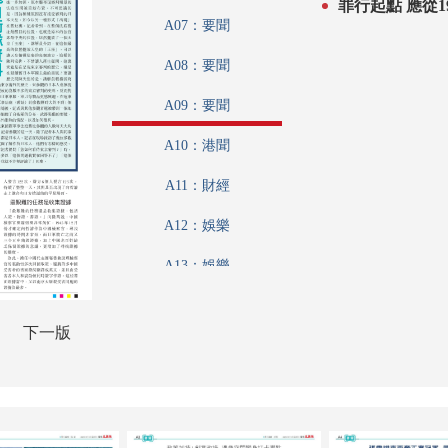
罪行起點 
A07：要聞
A08：要聞
A09：要聞
A10：港聞
A11：財經
A12：娛樂
A13：娛樂
A14：體育
下一版
A15：體育
A16：收藏
A17：養生坊