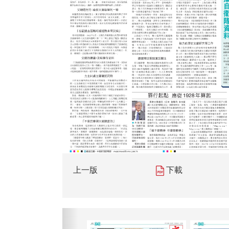
上一版
下載