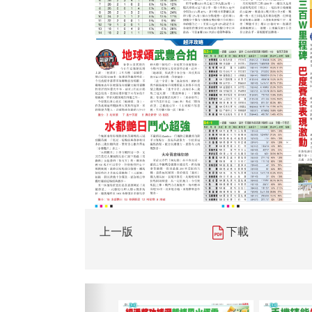
上一版
下載