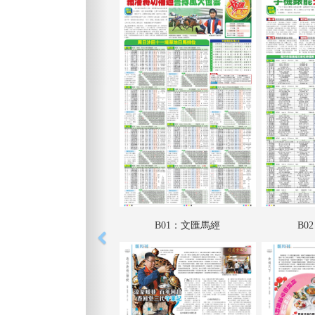
B01：文匯馬經
B0