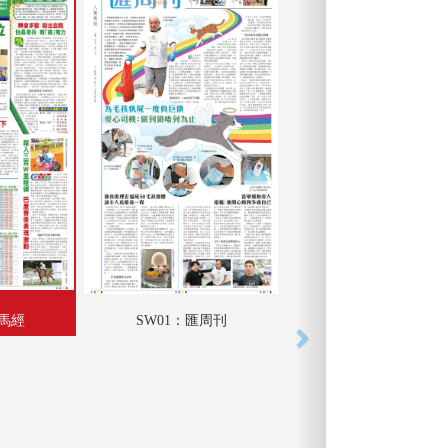
匯馬經
SW01：匯周刊