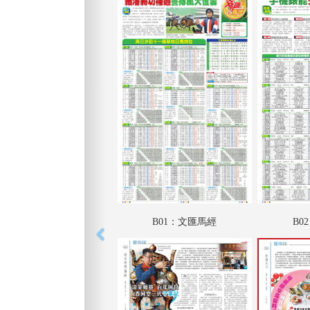
B01：文匯馬經
B0