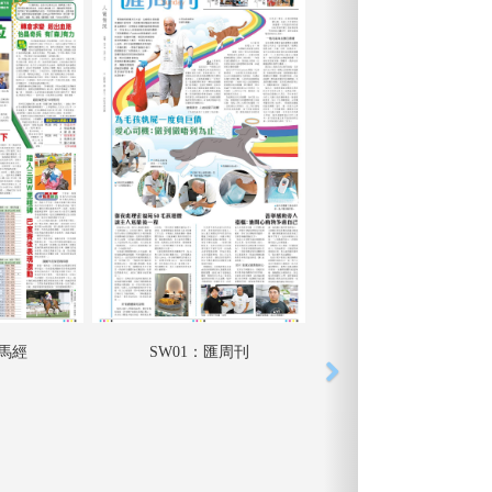
匯馬經
SW01：匯周刊