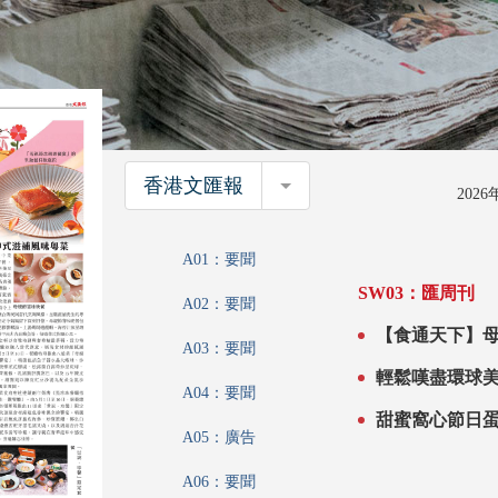
香港文匯報
香港文匯報
202
A01：要聞
SW03：匯周刊
A02：要聞
A03：要聞
輕鬆嘆盡環球
A04：要聞
甜蜜窩心節日
A05：廣告
A06：要聞