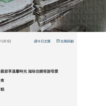
今日文匯
6年5月3日
往期回顧
【食通天下】母親節享溫馨時光 滋味佳餚答謝母愛
美食
蛋糕