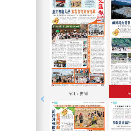
A01：要聞
A