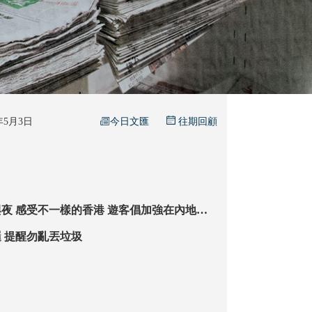
今日文匯
6年5月3日
往期回顧
不一樣的香港 遊客倡加強在內地平
同設預約制度免擁擠
多部門聯合巡邏 提醒勿亂丟垃圾