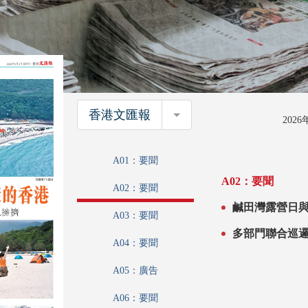
香港文匯報
香港文匯報
202
A01：要聞
A02：要聞
A02：要聞
鹹田灣露營日與夜 感受
A03：要聞
台宣傳 贊
A04：要聞
A05：廣告
A06：要聞