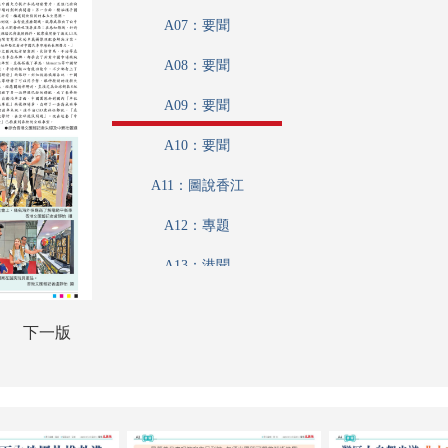
A07：要聞
A08：要聞
A09：要聞
A10：要聞
A11：圖說香江
A12：專題
A13：港聞
A14：香江載道
下一版
A15：娛樂
A16：體育
A17：藝粹