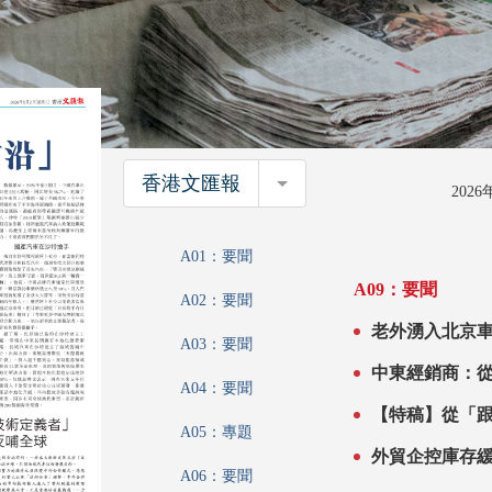
香港文匯報
香港文匯報
202
A01：要聞
A09：要聞
A02：要聞
老外湧入北京車展 線下體驗收穫滿滿 「中國走
A03：要聞
前沿」
中東經銷商：
A04：要聞
【特稿】從「跟隨者」
A05：專題
全球
A06：要聞