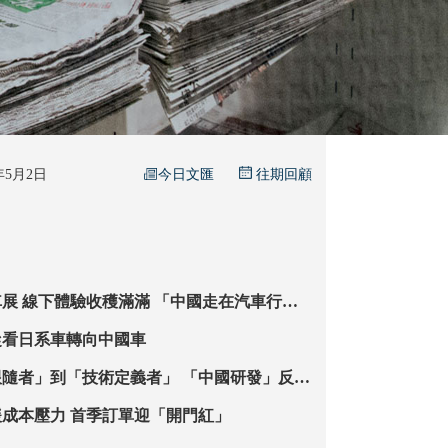
今日文匯
6年5月2日
往期回顧
在汽車行業
從看日系車轉向中國車
到「技術定義者」 「中國研發」反哺
外貿企控庫存緩成本壓力 首季訂單迎「開門紅」