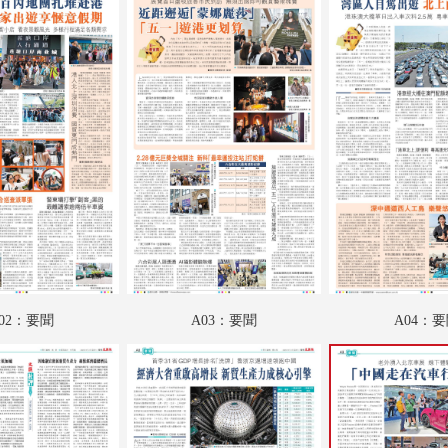
A18：專題
A19：國際
A20：國際
B01：財經
B02：文匯園
B03：娛樂
B04：體育
02：要聞
A03：要聞
A04：