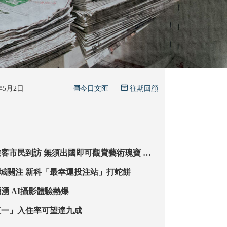
今日文匯
6年5月2日
往期回顧
出國即可觀賞藝術瑰寶 近
距邂逅「蒙娜麗莎」 「五一」遊港更划算
2.28億元巨獎全城關注 新科「最幸運投注站」打蛇餅
六合彩展人頭湧湧 AI攝影體驗熱爆
五一」入住率可望達九成