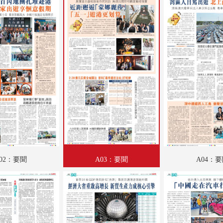
A18：專題
A19：國際
A20：國際
B01：財經
B02：文匯園
B03：娛樂
B04：體育
02：要聞
A03：要聞
A04：