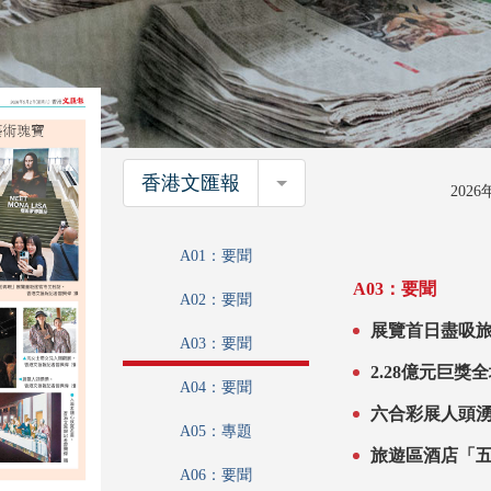
香港文匯報
香港文匯報
202
A01：要聞
A03：要聞
A02：要聞
展覽首日盡吸旅客市民到訪 無須
A03：要聞
A04：要聞
A05：專題
旅遊區酒店「
A06：要聞