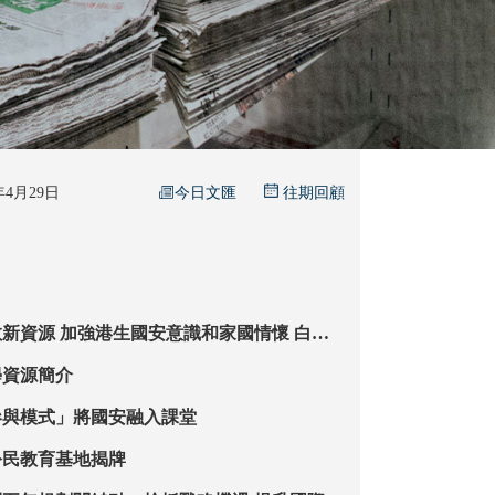
今日文匯
6年4月29日
往期回顧
識和家國情懷 白皮
校入腦更入心
學資源簡介
參與模式」將國安融入課堂
公民教育基地揭牌