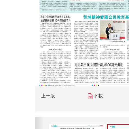
上一版
下載