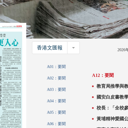
香港文匯報
香港文匯報
202
A01：要聞
A12：要聞
A02：要聞
教育局推學與教新資源 加強港生國安意
A03：要聞
書融入課堂 入
國安白皮書教
A04：要聞
校長：「全校
A05：要聞
黃埔精神愛國
A06：要聞