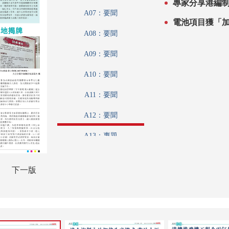
專家分享港編制五
爭力
A07：要聞
電池項目獲「加
A08：要聞
A09：要聞
A10：要聞
A11：要聞
A12：要聞
A13：專題
A14：港聞
下一版
A15：港聞
A16：香江載道
A17：集思匯