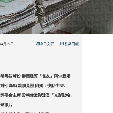
今日文匯
6年4月29日
往期回顧
韓星朴寶英來港晒粵語冧粉 柳應廷賀「雀友」阿Sa新婚
阿Sa閃婚健身教練引轟動 親朋見證 阿嬌：快點生BB
任上影節金爵獎評委會主席 梁朝偉邀影迷登「光影郵輪」
全球徵片