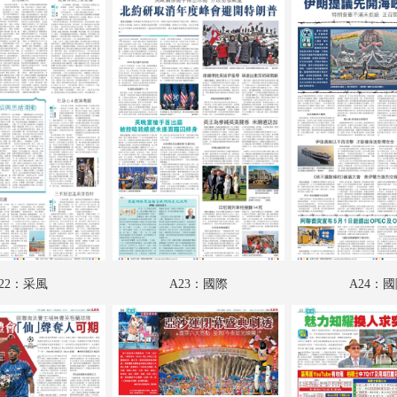
A18：科教啟智
A19：文化視野
A20：廣告
A21：廣告
A22：采風
A23：國際
A24：國際
B01：財經
22：采風
A23：國際
A24：
B02：娛樂
B03：體育
B04：體育