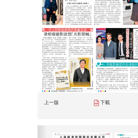
上一版
下載