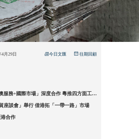
今日文匯
6年4月29日
往期回顧
務+國際市場」深度合作 粵推四方面工作
出海」
「天山·香江·經貿座談會」舉行 借港拓「一帶一路」市場
疆港合作