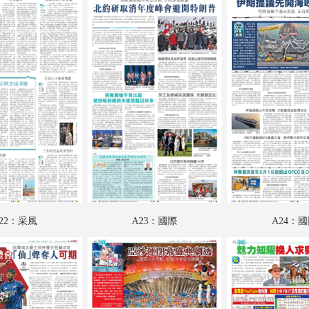
A18：科教啟智
A19：文化視野
A20：廣告
A21：廣告
A22：采風
A23：國際
A24：國際
B01：財經
22：采風
A23：國際
A24：
B02：娛樂
B03：體育
B04：體育