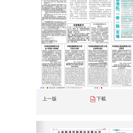
上一版
下載