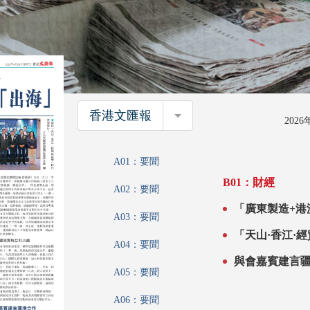
香港文匯報
香港文匯報
202
A01：要聞
B01：財經
A02：要聞
「廣東製造+港澳服
A03：要聞
促企業借港「
A04：要聞
與會嘉賓建言
A05：要聞
A06：要聞