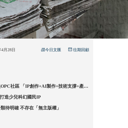
今日文匯
6年4月28日
往期回顧
+AI製作+技術支撐+產業
對接」閉環 「一人公司」降本超九成 科幻影片高質量產
「內容+科技」 打造少兒科幻國民IP
【特稿】作品分類待明確 不存在「無主版權」