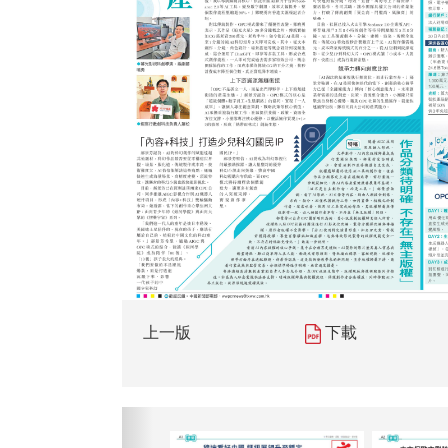
上一版
下載