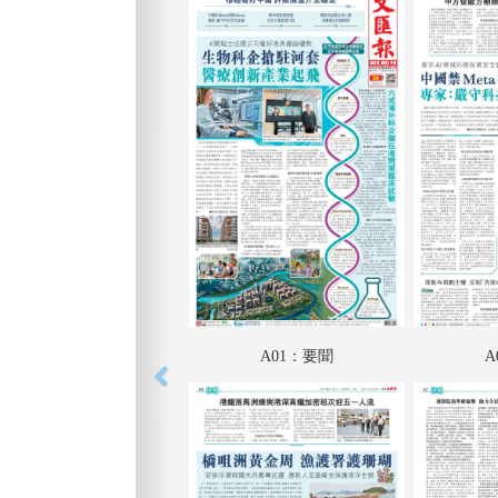
A01：要聞
A