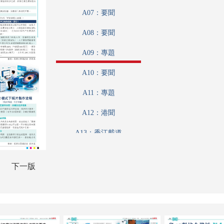
A07：要聞
A08：要聞
A09：專題
A10：要聞
A11：專題
A12：港聞
A13：香江載道
A14：財觀天下
下一版
A15：內地
A16：趣學語文
A17：魅力衣妝