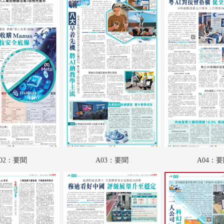
A18：讀書人
A19：國際
A20：國際
B01：財經
B02：娛樂
B03：娛樂
B04：娛樂
B05：文匯園
02：要聞
A03：要聞
A04：
B06：采風
B07：體育
B08：體育