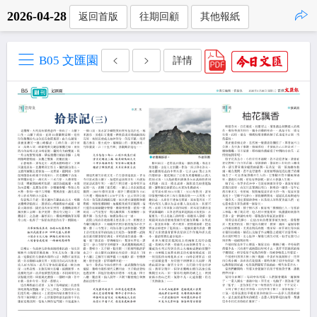
2026-04-28
返回首版
往期回顧
其他報紙
點擊複製
B05 文匯園
詳情