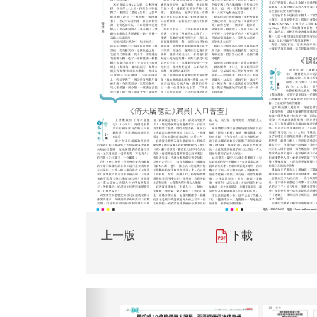
上一版
下載