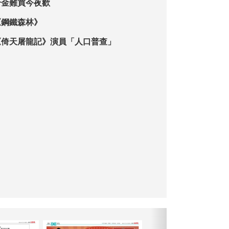
千金難買今夜歡
《鋼鐵森林》
《倚天屠龍記》演員「人口普查」