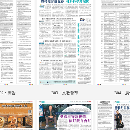
A18：國際專題
A19：國際
A20：國際
B01：財經
B02：廣告
B03：文教薈萃
B04：廣告
B05：星光
02：廣告
B03：文教薈萃
B04：
B06：采風
B07：副刊專題
B08：娛樂