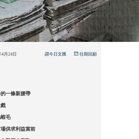
今日文匯
6年4月24日
往期回顧
港的一條新腰帶
大戲
毛蝦毛
市場供求利益當前