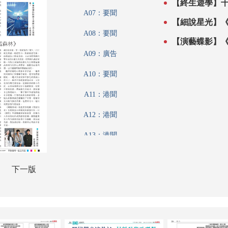
【終生遊學】
A07：要聞
【細說星光】
A08：要聞
【演藝蝶影】
A09：廣告
A10：要聞
A11：港聞
A12：港聞
A13：港聞
A14：香江載道
下一版
A15：財觀天下
A16：內地
A17：名家匯