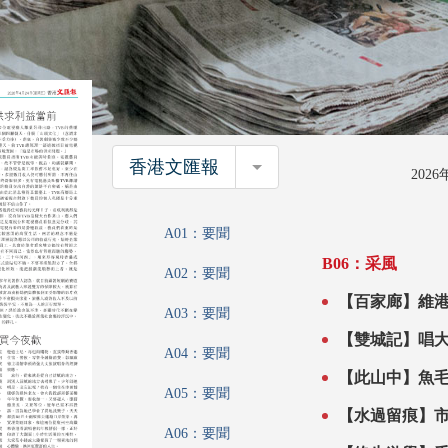
香港文匯報
香港文匯報
202
A01：要聞
B06：采風
A02：要聞
【百家廊】維
A03：要聞
【雙城記】唱
A04：要聞
【此山中】魚
A05：要聞
【水過留痕】
A06：要聞