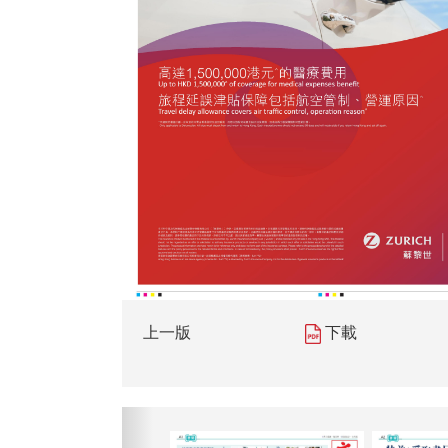
上一版
下載