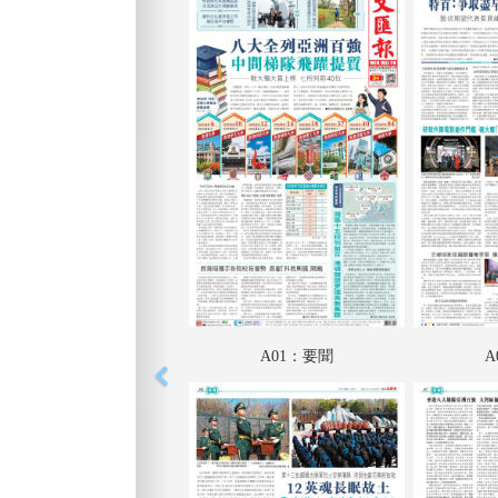
A01：要聞
A