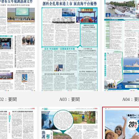
A18：國際專題
A19：國際
A20：國際
B01：財經
B02：廣告
B03：文教薈萃
B04：廣告
B05：星光
02：要聞
A03：要聞
A04：
B06：采風
B07：副刊專題
B08：娛樂