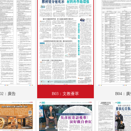
A18：國際專題
A19：國際
A20：國際
B01：財經
B02：廣告
B03：文教薈萃
B04：廣告
B05：星光
02：廣告
B03：文教薈萃
B04：
B06：采風
B07：副刊專題
B08：娛樂