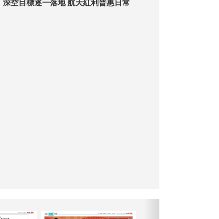
【天問 天天問】深空目標逐一落地 航天紅利普惠日常