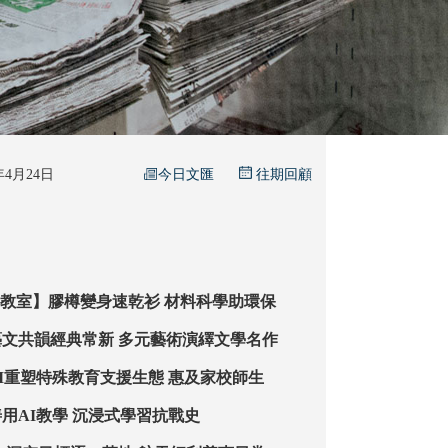
今日文匯
6年4月24日
往期回顧
【教評 STEAM教室】膠樽變身速乾衫 材料科學助環保
【文星華采】藝文共韻經典常新 多元藝術演繹文學名作
【創新視界】AI重塑特殊教育支援生態 惠及家校師生
【智為未來】善用AI教學 沉浸式學習抗戰史