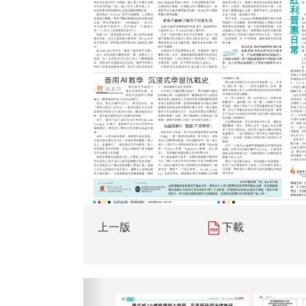
上一版
下載