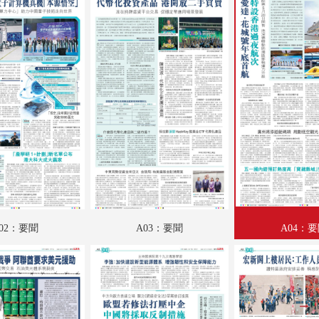
A18：養生坊
A19：國際專題
A20：國際
B01：娛樂
B02：娛樂
B03：文匯園
B04：采風
B05：體育
02：要聞
A03：要聞
A04：
B06：體育