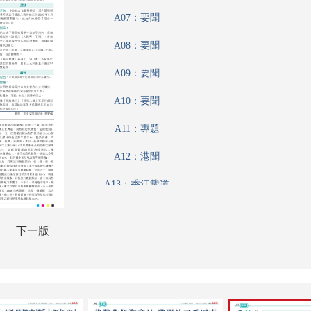
A07：要聞
A08：要聞
A09：要聞
A10：要聞
A11：專題
A12：港聞
A13：香江載道
A14：財觀天下
下一版
A15：趣學語文
A16：財經
A17：魅力衣妝