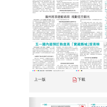
上一版
下載