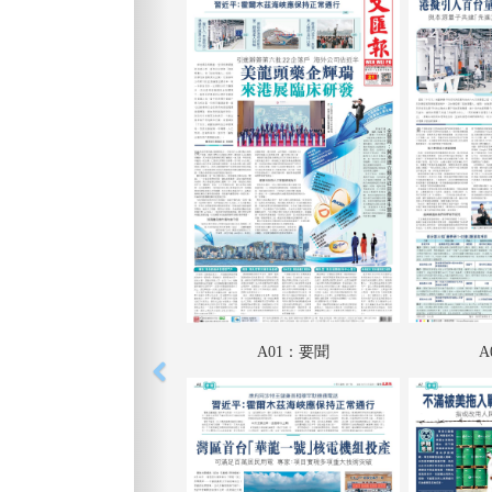
A01：要聞
A