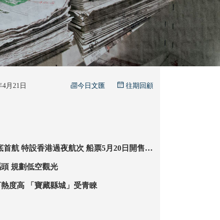
今日文匯
6年4月21日
往期回顧
船票5月20日開售
灣區郵輪運力升級
廣州將添遊艇碼頭 規劃低空觀光
五一國內遊預訂熱度高 「寶藏縣城」受青睞