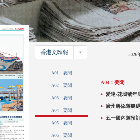
香港文匯報
香港文匯報
202
A01：要聞
A04：要聞
A02：要聞
愛達·花城號年底首航 特設香港過夜航次 
A03：要聞
港深穗聯動助
A04：要聞
A05：要聞
A06：要聞