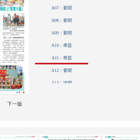
A07：要聞
A08：要聞
A09：要聞
A10：專題
A11：專題
A12：要聞
A13：港聞
A14：香江載道
下一版
A15：品德學堂
A16：采風
A17：藝博