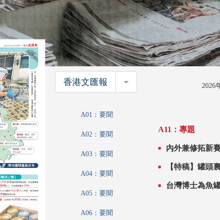
香港文匯報
香港文匯報
202
A01：要聞
A11：專題
A02：要聞
內外兼修拓新賽道 漳州罐頭多招突圍 智造賦能
A03：要聞
代 重新定義
【特稿】罐頭
A04：要聞
台灣博士為魚
A05：要聞
A06：要聞