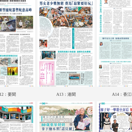
A18：讀書人
A19：娛樂
A20：專題
B01：財經
B02：投資理財
B03：娛樂
B04：體育
12：要聞
A13：港聞
A14：香