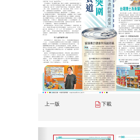
上一版
下載