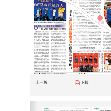
上一版
下載