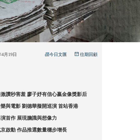
今日文匯
6年4月19日
往期回顧
獲謝君豪陳家樂激讚秒害羞 廖子妤有信心贏金像獎影后
盼與姜濤合作音樂與電影 劉德華擬開巡演 首站香港
演首作 展現膽識與想像力
大學生電影節北京啟動 作品推選數量穩步增長