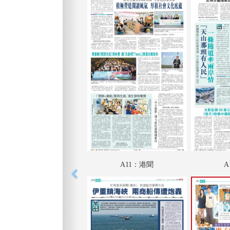
A11：港聞
A