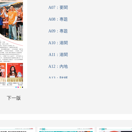
A07：要聞
A08：專題
A09：專題
A10：港聞
A11：港聞
A12：內地
A13：財經
A14：收藏
下一版
A15：戲曲
A16：國際
B01：娛樂