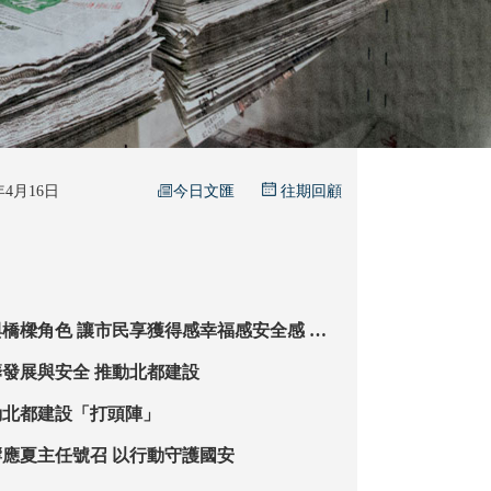
今日文匯
6年4月16日
往期回顧
獲得感幸福感安全感 議
國建設承擔更大使命
代表委員：統籌發展與安全 推動北都建設
動北都建設「打頭陣」
五大政團：將響應夏主任號召 以行動守護國安