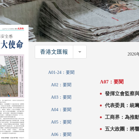
香港文匯報
香港文匯報
202
A01-24：要聞
A07：要聞
A02：要聞
發揮立會監察與橋樑角色 讓市民享
A03：要聞
員：助港在強
A04：要聞
工商界：為推
A05：要聞
A06：要聞