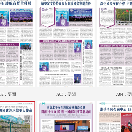
A18：文江學海
A19：娛樂
A20：星光
A21：文化視野
A22：專題
A23：國際
B01：財經
B02：財經
02：要聞
A03：要聞
A04：
B03：采風
B04：娛樂
B05：體育