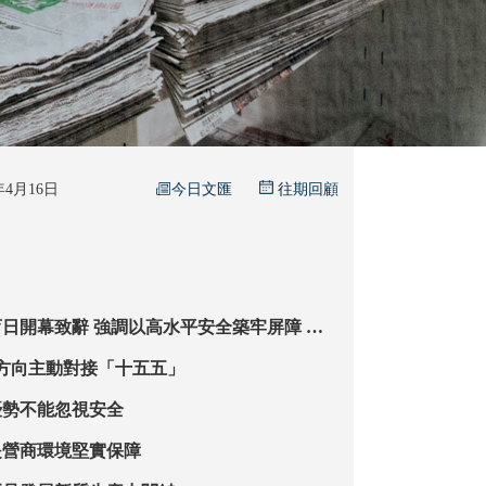
今日文匯
6年4月16日
往期回顧
以高水平安全築牢屏障 落
航高質量發展
方向主動對接「十五五」
優勢不能忽視安全
是營商環境堅實保障