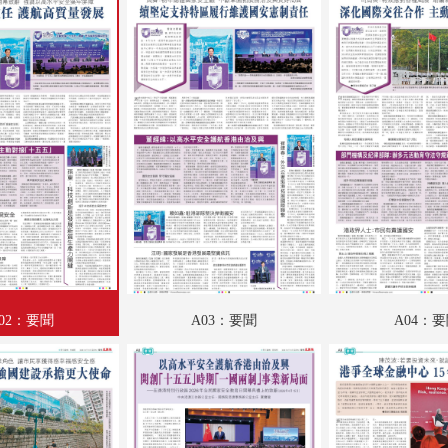
A18：文江學海
A19：娛樂
A20：星光
A21：文化視野
A22：專題
A23：國際
B01：財經
B02：財經
02：要聞
A03：要聞
A04：
B03：采風
B04：娛樂
B05：體育