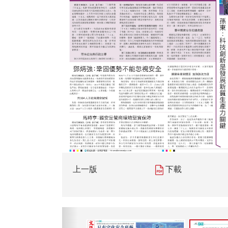
上一版
下載