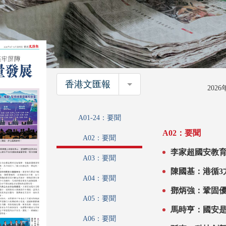
香港文匯報
香港文匯報
202
A01-24：要聞
A02：要聞
A02：要聞
李家超國安教育日開幕致辭 強調
A03：要聞
實六項重任 護
陳國基：港循3
A04：要聞
鄧炳強：鞏固
A05：要聞
馬時亨：國安
A06：要聞