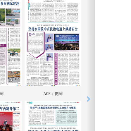
要聞
A05：要聞