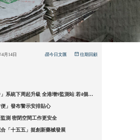
今日文匯
6年4月14日
往期回顧
起升級 全港增9監測站 若4個熱
別即示警
方便」發布警示安排貼心
小型無人車遙距監測 密閉空間工作更安全
配合「十五五」挺創新藥械發展