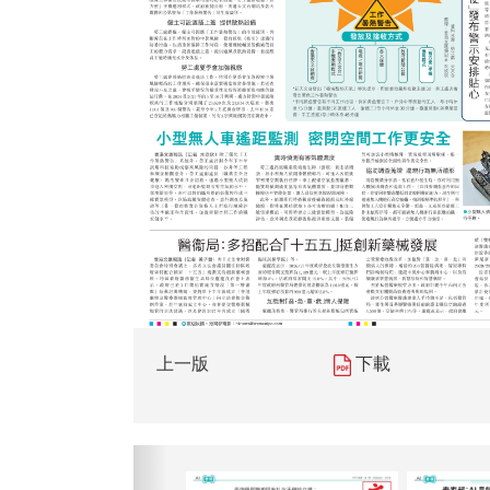
上一版
下載