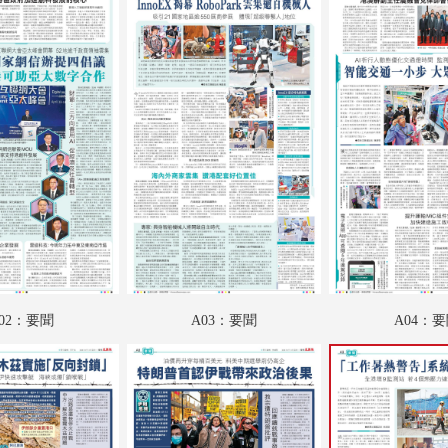
A18：文化視野
A19：魅力衣妝
A20：港聞
B01：財經
B02：財經
B03：財經
B04：文匯園
B05：采風
02：要聞
A03：要聞
A04：
B06：體育