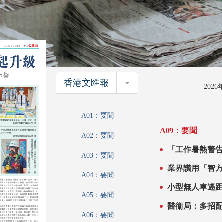
香港文匯報
香港文匯報
202
A01：要聞
A09：要聞
A02：要聞
「工作暑熱警告」系統下周
A03：要聞
壓力達警戒級
業界讚用「智
A04：要聞
A05：要聞
醫衞局：多招
A06：要聞