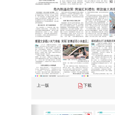
上一版
下載