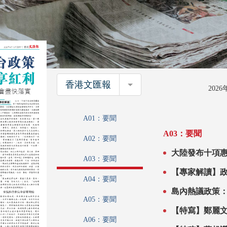
香港文匯報
香港文匯報
202
A01：要聞
A03：要聞
A02：要聞
大陸發布十項惠台政策 多產業受益 民
A03：要聞
【專家解讀】政策亮點：
A04：要聞
知
A05：要聞
A06：要聞