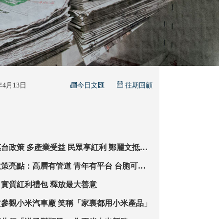
今日文匯
6年4月13日
往期回顧
眾享紅利 鄭麗文抵台
後回應：非常感謝大陸 會盡快落實
高層有管道 青年有平台 台胞可感
島內熱議政策：實質紅利禮包 釋放最大善意
【特寫】鄭麗文參觀小米汽車廠 笑稱「家裏都用小米產品」