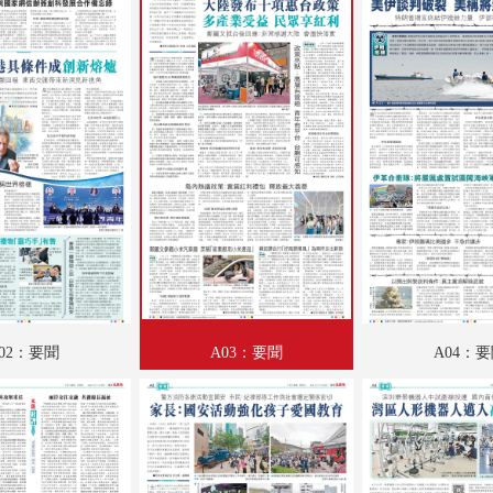
A19：藝博
A20：港聞
B01：財經
B02：投資理財
B03：體育
B04：體育
02：要聞
A03：要聞
A04：