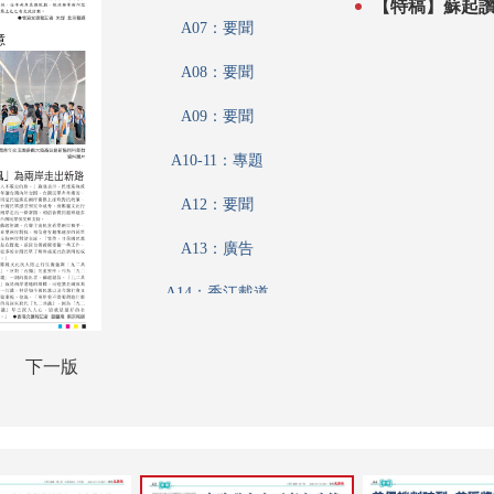
A07：要聞
A08：要聞
A09：要聞
A10-11：專題
A12：要聞
A13：廣告
A14：香江載道
A15：公民與社會
下一版
A16：娛樂
A17：讀書人
A18：采風