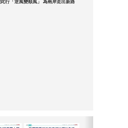
【特稿】蘇起讚此行「逆風變順風」 為兩岸走出新路