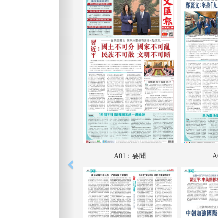
A01：要聞
A