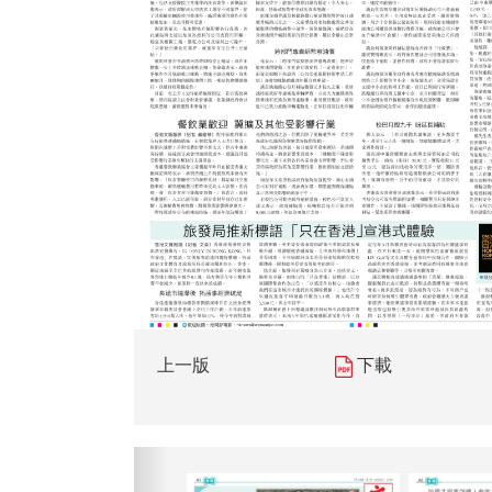
上一版
下載