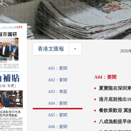
香港文匯報
香港文匯報
202
A01：要聞
A04：要聞
A02：要聞
夏寶龍在深圳
A03：專題
港月底前推出18億柴油補貼 立會
A04：要聞
為期
餐飲
A05：要聞
A06：要聞