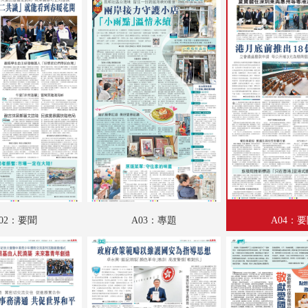
A18：星光
A19：國際
A20：國際
B01：娛樂
B02：文化視野
B03：愛漫遊
B04：文匯園
B05：體育
02：要聞
A03：專題
A04：
B06：體育