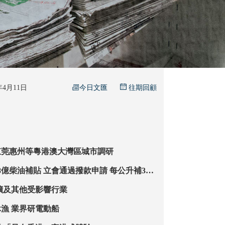
今日文匯
6年4月11日
往期回顧
東莞惠州等粵港澳大灣區城市調研
通過撥款申請 每公升補3元
兩個月 設機制防油商「食價」
業歡迎 冀擴及其他受影響行業
八成漁船提早休漁 業界研電動船