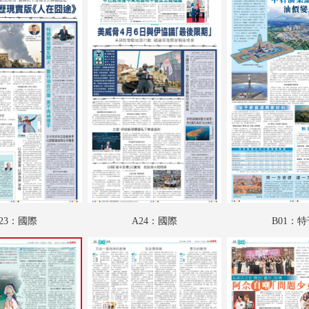
A19：港聞
A20：香江載道
A21：特刊
A22：集思匯
A23：國際
A24：國際
B01：特刊
B02：財經
23：國際
A24：國際
B01：
B03：科教啟智
B04：副刊專題
B05：采風