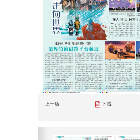
上一版
下載