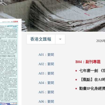
香港文匯報
香港文匯報
202
A01：要聞
B04：副刊專題
A02：要聞
七年磨一劍 《世外》觸動海外觀眾 多元投資 跨國協作 港產
A03：要聞
動畫走向世界
A04：要聞
A05：要聞
A06：要聞