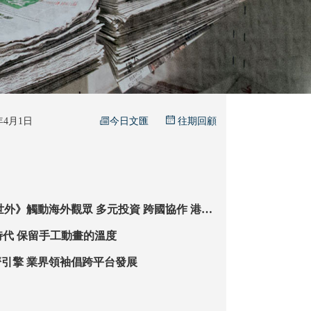
今日文匯
6年4月1日
往期回顧
【觀點】在AI時代 保留手工動畫的溫度
動畫IP化身經濟引擎 業界領袖倡跨平台發展