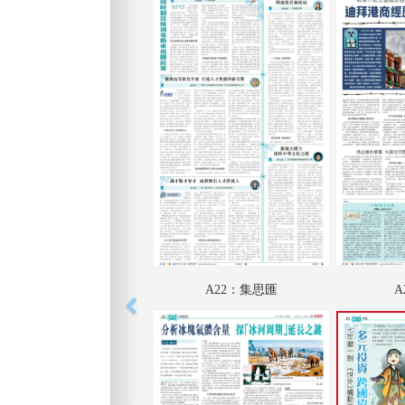
A22：集思匯
A