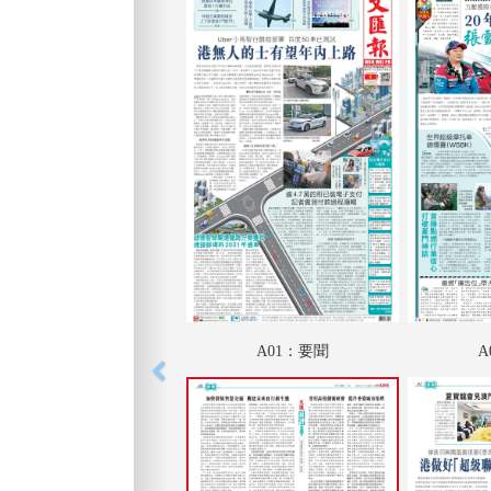
A01：要聞
A