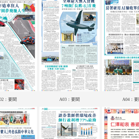
A19：港聞
A20：香江載道
A21：特刊
A22：集思匯
A23：國際
A24：國際
B01：特刊
B02：財經
02：要聞
A03：要聞
A04：
B03：科教啟智
B04：副刊專題
B05：采風