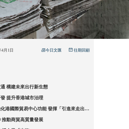
今日文匯
6年4月1日
往期回顧
加快發展智慧交通 構建未來出行新生態
善用高校創新研發 提升香港城市治理
際貿易中心功能 發揮「引進來走出
發展
貫徹白皮書精神 推動商貿高質量發展