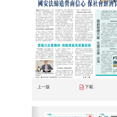
上一版
下載