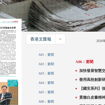
香港文匯報
香港文匯報
202
A01：要聞
A06：要聞
A02：要聞
A03：要聞
A04：要聞
【國安系列】強化港國
A05：要聞
去」平台優勢 商經局局長丘應樺：國安法締造營商信心 保
社會經濟長遠
A06：要聞