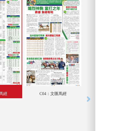
匯馬經
C04：文匯馬經