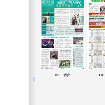
B08：體育
C0