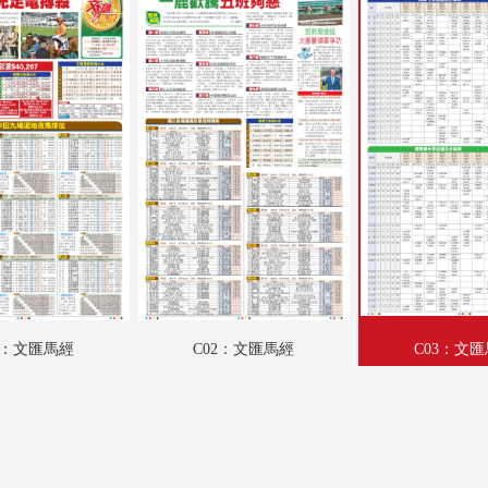
A19：港聞
A20：香江載道
A21：特刊
A22：集思匯
A23：國際
A24：國際
B01：特刊
B02：財經
1：文匯馬經
C02：文匯馬經
C03：文
B03：科教啟智
B04：副刊專題
B05：采風