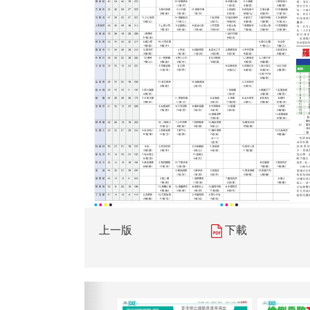
上一版
下載