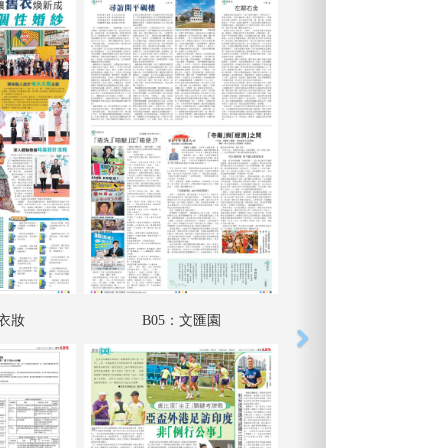
力衣妝
B05：文匯園