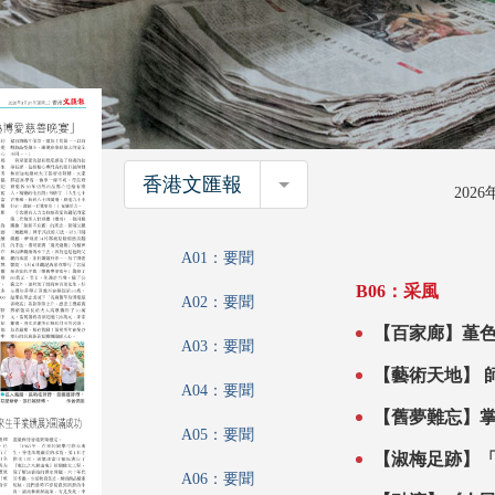
香港文匯報
香港文匯報
202
A01：要聞
B06：采風
A02：要聞
【百家廊】堇
A03：要聞
A04：要聞
【舊夢難忘】
A05：要聞
【淑梅足跡】
A06：要聞