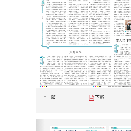
上一版
下載