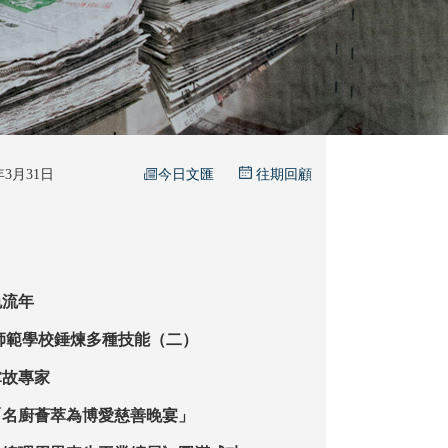
今日文匯
6年3月31日
往期回顧
色流年
【藝術天地】 師範學校錘煉多種技能（二）
掌故專家
「名廚薈萃為博愛慈善晚宴」