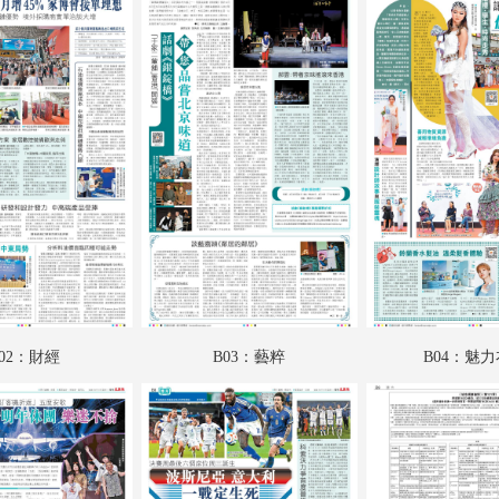
A18：趣學語文
A19：國際
A20：國際
B01：財經
B02：財經
B03：藝粹
B04：魅力衣妝
B05：文匯園
02：財經
B03：藝粹
B04：魅
B06：采風
B07：娛樂
B08：體育