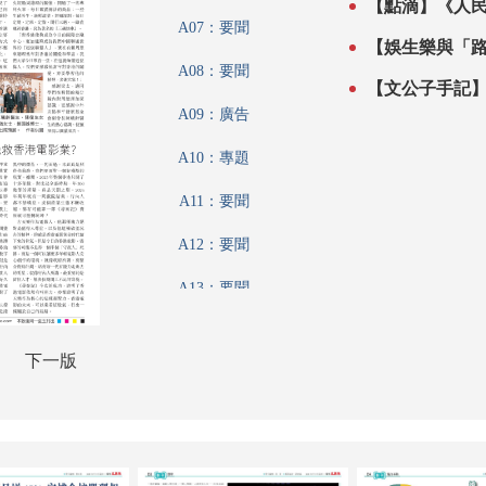
【點滴】《人
A07：要聞
【娛生樂與「
A08：要聞
【文公子手記
A09：廣告
A10：專題
A11：要聞
A12：要聞
A13：要聞
A14：港聞
下一版
A15：廣告
A16：香江載道
A17：財觀天下