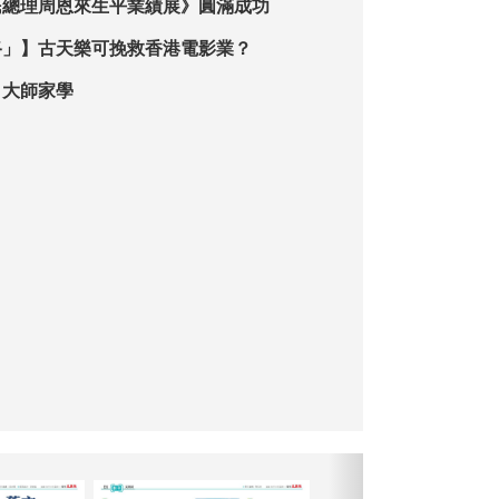
民總理周恩來生平業績展》圓滿成功
路」】古天樂可挽救香港電影業？
】大師家學