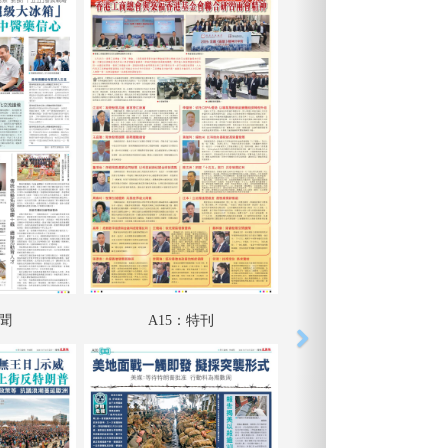
港聞
A15：特刊