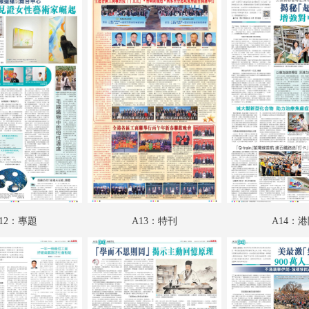
A18：品德學堂
A19：國際
A20：國際
B01：財經
B02：投資理財
B03：采風
B04：娛樂
B05：體育
12：專題
A13：特刊
A14：
B06：體育