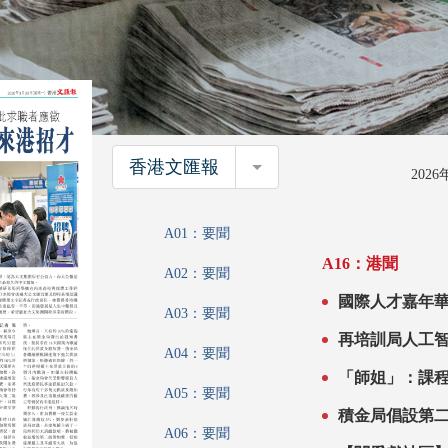
香港文匯報
香港文匯報
202
A01：要聞
A16：港聞
A02：要聞
國際人才嘉年華閉幕 大文集團續吸引大批求
A03：要聞
灣區創科優勢 
再培訓局人工智能課程賦
A04：要聞
包辦客服宣傳
「師姐」：課
A05：要聞
積金局倡設第
A06：要聞