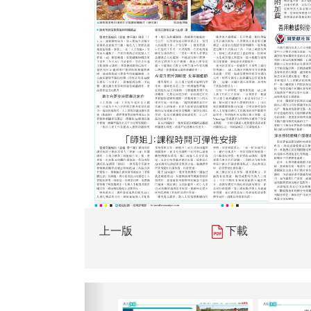
上一版
下載