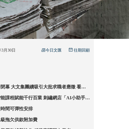
今日文匯
6年3月30日
往期回顧
職者應徵 看好
京企來港招才
能千行百業 刺繡網店「AI小助手」
程時間可彈性安排
二級拖欠供款附加費