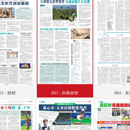
A18：集思匯
A19：國際
A20：國際
B01：財經
B02：財經
B03：科教啟智
B04：采風
B05：娛樂
02：財經
B03：科教啟智
B04：
B06：娛樂
B07：體育
B08：體育