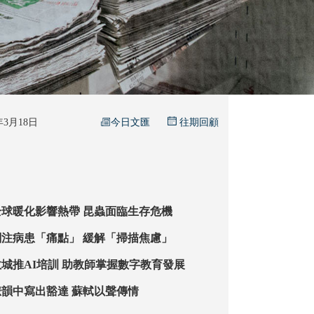
今日文匯
6年3月18日
往期回顧
球暖化影響熱帶 昆蟲面臨生存危機
【都大探索】關注病患「痛點」 緩解「掃描焦慮」
【數字導航】教城推AI培訓 助教師掌握數字教育發展
【古嶺今談】悲韻中寫出豁達 蘇軾以聲傳情