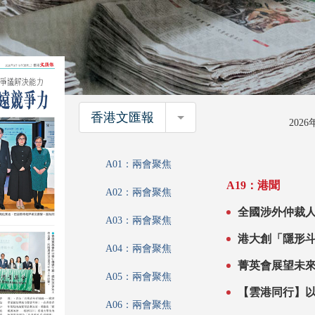
香港文匯報
香港文匯報
202
A01：兩會聚焦
A19：港聞
A02：兩會聚焦
全國涉外仲裁人才培訓班昨展
A03：兩會聚焦
律政司研修《
港大創「隱形
A04：兩會聚焦
A05：兩會聚焦
A06：兩會聚焦