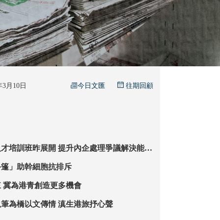
今日文匯
6年3月10日
往期回顧
開 提升內企處理爭議解決能力
仲裁條例》保長遠競爭力
斗篷」助幹細胞抗排斥
菁英會展望未來 冀為港青創造更多機會
【雲港同行】以筆為橋以文傳情 滇生港旅抒心聲