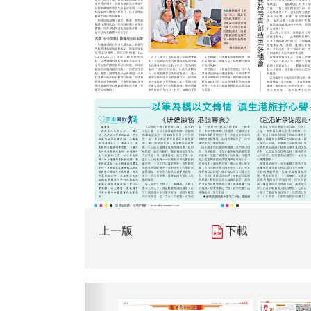
上一版
下載