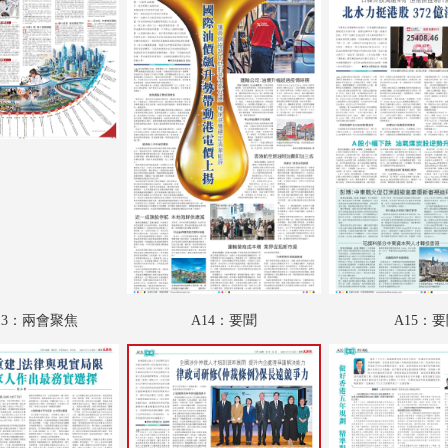
A19：港聞
A20：香江載道
A21：財經論壇
A22：文匯園
A23：國際專題
A24：國際
B01：財經
B02：財經
-13：兩會聚焦
A14：要聞
A15：
B03：趣學語文
B04：魅力衣妝
B05：采風