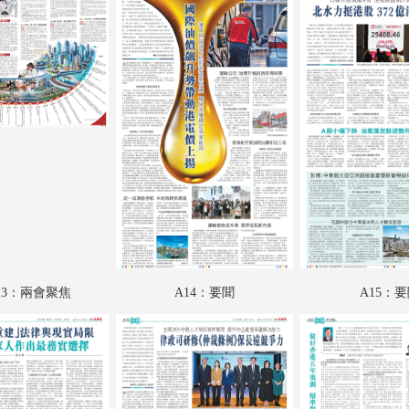
A19：港聞
A20：香江載道
A21：財經論壇
A22：文匯園
A23：國際專題
A24：國際
B01：財經
B02：財經
-13：兩會聚焦
A14：要聞
A15：
B03：趣學語文
B04：魅力衣妝
B05：采風