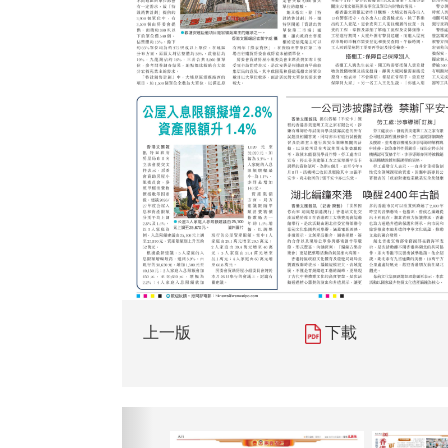
上一版
下載