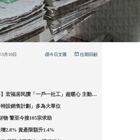
今日文匯
6年3月10日
往期回顧
】宏福居民讚「一戶一社工」超暖心 主動探
望慰問 跟進援助申請 即時回覆解難
「特設銷售計劃」多為大單位
4招護宏福居民財物 警至今接105宗求助
公屋入息限額擬增2.8% 資產限額升1.4%