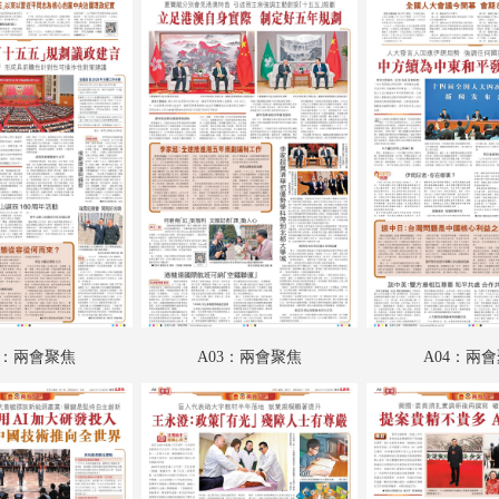
A18：香江載道
A19：文江學海
A20：財經
B01：娛樂
B02：星光
B03：文化視野
B04：采風
B05：體育
2：兩會聚焦
A03：兩會聚焦
A04：兩
B06：體育