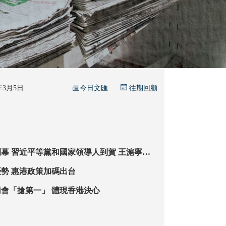
今日文匯
6年3月5日
往期回顧
 王滬寧作
告 挺港澳更好融入國家發展大局
支持香港發揮優勢 惠港政策加碼出台
【特寫】緊跟兩會「搶第一」 體現香港決心