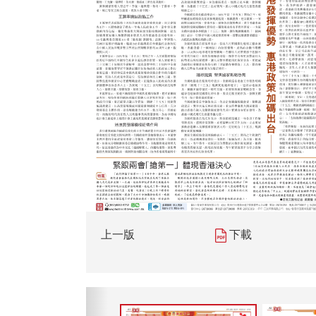
上一版
下載