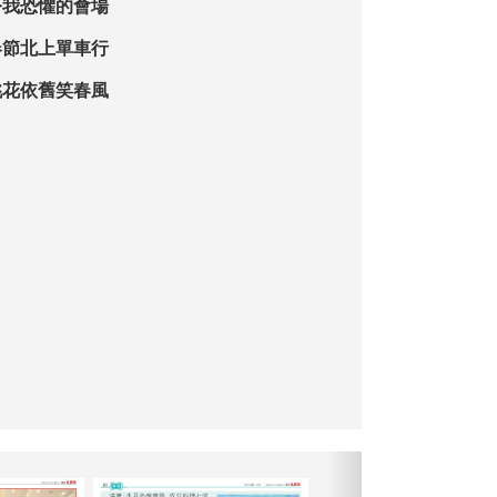
令我恐懼的會場
春節北上單車行
桃花依舊笑春風