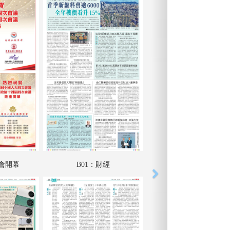
兩會開幕
B01：財經