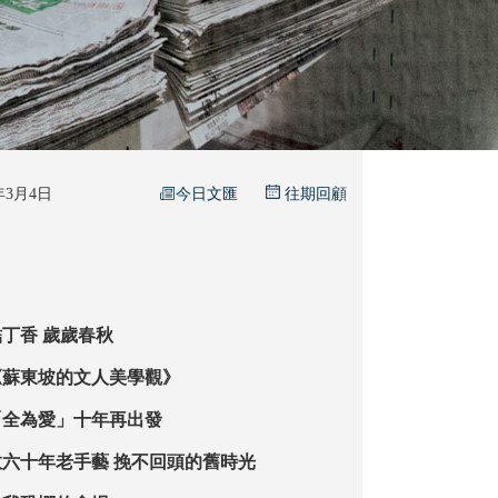
今日文匯
6年3月4日
往期回顧
丁香 歲歲春秋
《蘇東坡的文人美學觀》
「全為愛」十年再出發
【想入飛飛】敬六十年老手藝 挽不回頭的舊時光