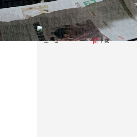
上一版
下載