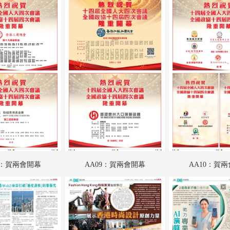
A18：要聞
A19：香江載道
A20：集思匯
A21：科教啟智
A22：副刊專題
A23：體育
A24：港聞
AA01：賀兩會開幕
8：賀兩會開幕
AA09：賀兩會開幕
AA10：賀
AA02：賀兩會開幕
AA03：賀兩會開幕
AA04：賀兩會開幕