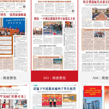
A18：要聞
A19：香江載道
A20：集思匯
A21：科教啟智
A22：副刊專題
A23：體育
A24：港聞
AA01：賀兩會開幕
2：兩會聚焦
A03：兩會聚焦
A04：兩
AA02：賀兩會開幕
AA03：賀兩會開幕
AA04：賀兩會開幕