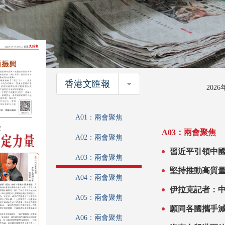
香港文匯報
香港文匯報
202
A01：兩會聚焦
A03：兩會聚焦
A02：兩會聚焦
習近平引領中
A03：兩會聚焦
堅持推動高質量發展 擴大高水平對外開放 
A04：兩會聚焦
動盪世界中最
伊拉克記者：
A05：兩會聚焦
願同各國攜手
A06：兩會聚焦