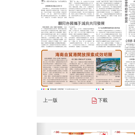
上一版
下載