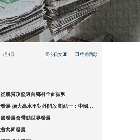
今日文匯
6年3月4日
往期回顧
國從脫貧攻堅邁向鄉村全面振興
劉結一：中國是
穩定力量
中國發展會帶動世界發展
減貧共同發展