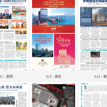
A18：要聞
A19：香江載道
A20：集思匯
A21：科教啟智
A22：副刊專題
A23：體育
A24：港聞
AA01：賀兩會開幕
12：要聞
A13：廣告
A14：
AA02：賀兩會開幕
AA03：賀兩會開幕
AA04：賀兩會開幕