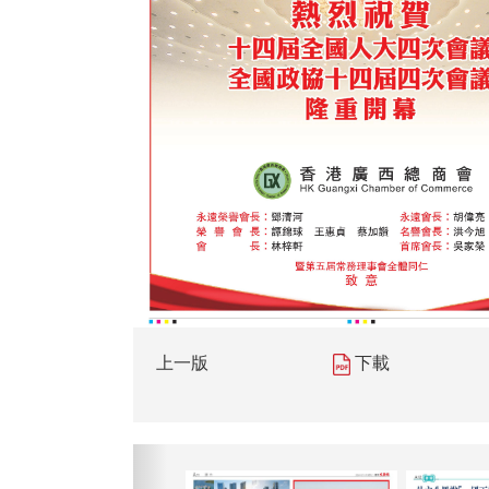
上一版
下載