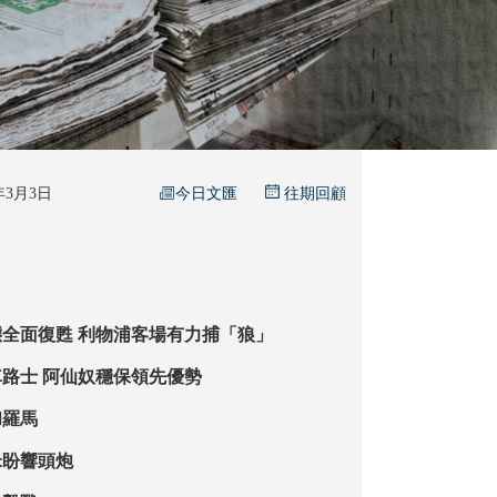
今日文匯
6年3月3日
往期回顧
近七戰六勝狀態全面復甦 利物浦客場有力捕「狼」
角球戰術擊潰車路士 阿仙奴穩保領先優勢
和羅馬
米盼響頭炮