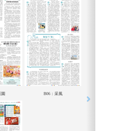
匯園
B06：采風