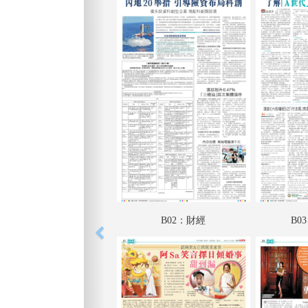
B02：財經
B0