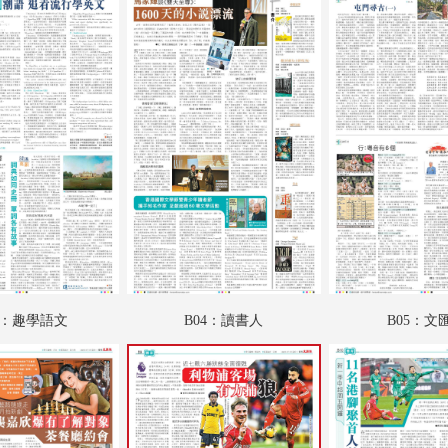
A19：港聞
A20：港聞
B01：財經
B02：財經
B03：趣學語文
B04：讀書人
B05：文匯園
B06：采風
3：趣學語文
B04：讀書人
B05：文
B07：娛樂
B08：娛樂
B09：體育