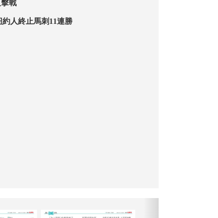
反擊戰
紐約人終止馬刺11連勝