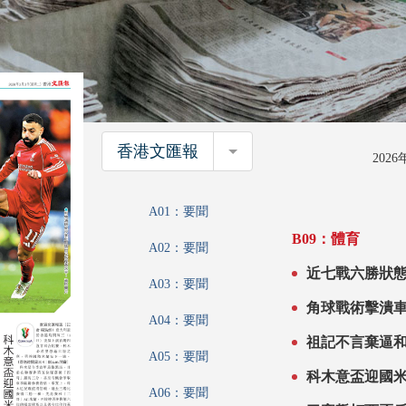
香港文匯報
香港文匯報
202
A01：要聞
B09：體育
A02：要聞
A03：要聞
A04：要聞
祖記不言棄逼
A05：要聞
科木意盃迎國
A06：要聞