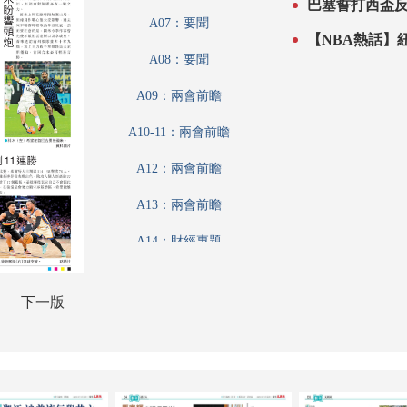
巴塞誓打西盃
A07：要聞
【NBA熱話】
A08：要聞
A09：兩會前瞻
A10-11：兩會前瞻
A12：兩會前瞻
A13：兩會前瞻
A14：財經專題
A15：要聞
下一版
A16：文匯論壇
A17：財經論壇
A18：港聞