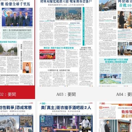
A19：港聞
A20：港聞
B01：財經
B02：財經
B03：趣學語文
B04：讀書人
B05：文匯園
B06：采風
02：要聞
A03：要聞
A04：
B07：娛樂
B08：娛樂
B09：體育