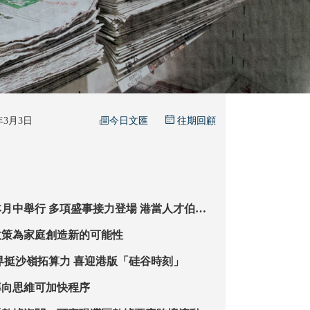
今日文匯
6年3月3日
往期回顧
接力登場 港當人才伯樂
馬
政策為家庭創造新的可能性
【上接A1】各界挺沙嶺拓算力 喜迎港版「硅谷時刻」
導向思維可加快程序