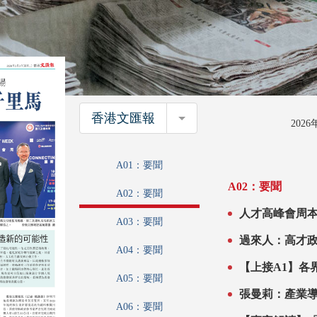
香港文匯報
香港文匯報
202
A01：要聞
A02：要聞
A02：要聞
人才高峰會周本月中舉行 多項盛事
A03：要聞
盼聚全球千里
過來人：高才
A04：要聞
A05：要聞
張曼莉：產業
A06：要聞