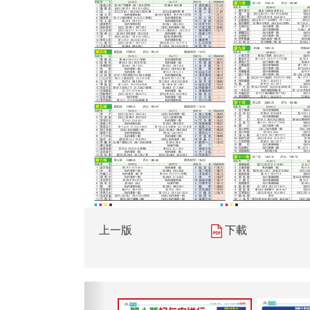
上一版
下載