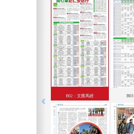
B02：文匯馬經
B0