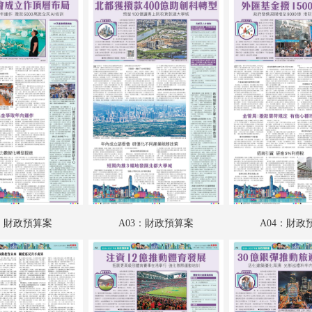
A18：要聞
A19：港聞
A20：香江載道
A21：文江學海
A22：星光
A23：國際
A24：國際
B01：財經
2：財政預算案
A03：財政預算案
A04：財政
B02：采風
B03：人民政協
B04：人民政協