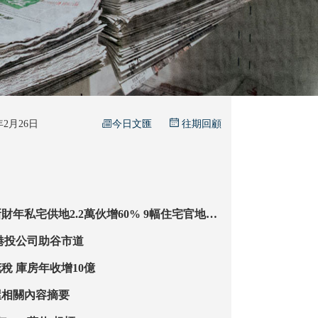
今日文匯
6年2月26日
往期回顧
宅供地2.2萬伙增60% 9幅住宅官地納
年土地收入料180億
停推商業地 港投公司助谷市道
億元豪宅加印花稅 庫房年收增10億
屋相關內容摘要