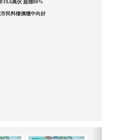
公營房屋未來5年19.6萬伙 超標80%
成市民料樓價穩中向好