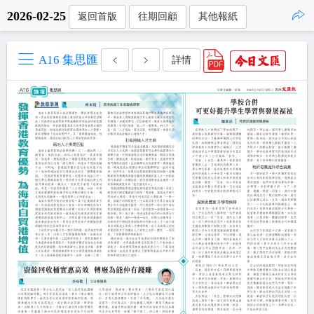
2026-02-25
返回首版
往期回顧
其他報紙
點擊複製
A16 集思匯
詳情