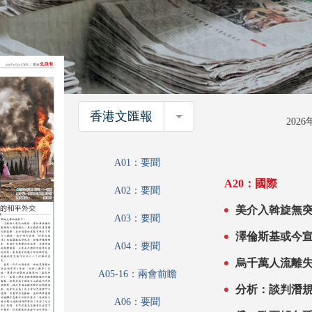
香港文匯報
香港文匯報
202
A01：要聞
A20：國際
A02：要聞
美介入斡旋無突破 歐
A03：要聞
前景黯淡
澤倫斯基或今
A04：要聞
烏千萬人流離
A05-16：兩會前瞻
分析：談判潛
A06：要聞