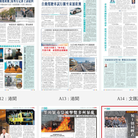
A19：國際
A20：國際
B01：財經
B02：文匯園
B03：采風
B04：體育
12：港聞
A13：港聞
A14：文