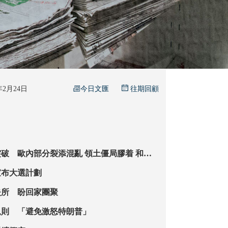
今日文匯
6年2月24日
往期回顧
內部分裂添混亂 領土僵局膠着 和平
宣布大選計劃
失所 盼回家團聚
規則 「避免激怒特朗普」