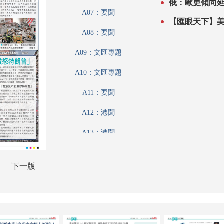
俄：歐更傾向
A07：要聞
【匯眼天下】
A08：要聞
A09：文匯專題
A10：文匯專題
A11：要聞
A12：港聞
A13：港聞
A14：文匯論壇
下一版
A15：財經論壇
A17：趣學語文
A18：娛樂