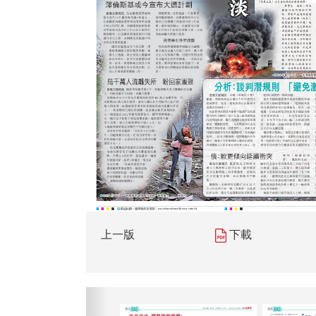
上一版
下載