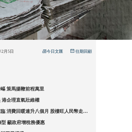
今日文匯
6年2月5日
往期回顧
團結奮鬥踏平崎嶇 策馬揚鞭前程萬里
與國家站在一起 港企理直氣壯維權
人民幣走強
港零售今年增8%
倡AI助零售業轉型 籲政府增稅務優惠