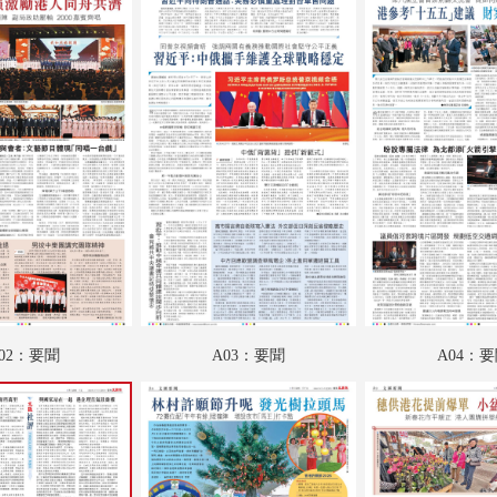
A18：國際
A19：國際
B01：財經
B02：財經
B03：人物
B04：采風
B05：星光
B06：娛樂
02：要聞
A03：要聞
A04：
B07：體育
B08：體育