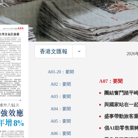
香港文匯報
香港文匯報
202
A01-20：要聞
A07：要聞
A02：要聞
A03：要聞
A04：要聞
盛事帶動旅客重臨 消費回暖連升八個月 股樓旺
A05：要聞
效應 德勤料
A06：要聞