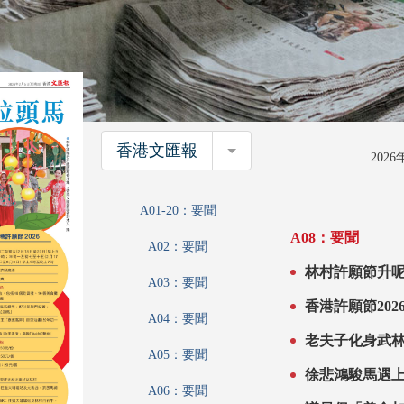
香港文匯報
香港文匯報
202
A01-20：要聞
A08：要聞
A02：要聞
林村許願節升呢 發光樹拉頭馬
A03：要聞
陣 增設夜市
香港許願節202
A04：要聞
A05：要聞
A06：要聞