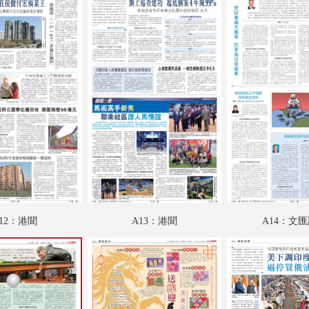
A18：躍動都市
A19：國際
A20：國際
B01：財經
B02：財經
B03：采風
B04：娛樂
B05：娛樂
12：港聞
A13：港聞
A14：文
B06：體育
C01：文匯馬經
C02：文匯馬經