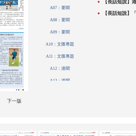
【長話短說】
A07：要聞
【長話短說】
A08：要聞
A09：要聞
A10：文匯專題
A11：文匯專題
A12：港聞
A13：港聞
A14：文匯論壇
下一版
A15：集思匯
A16：科教啟智
A17：體育