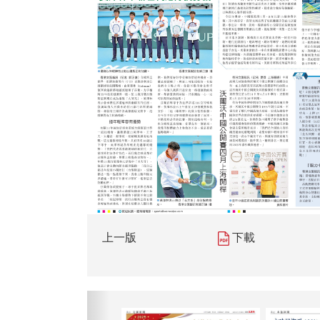
上一版
下載