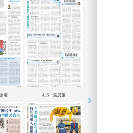
匯論壇
A15：集思匯