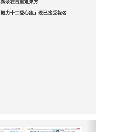
港腳余在言重返東方
「毅力十二愛心跑」現已接受報名