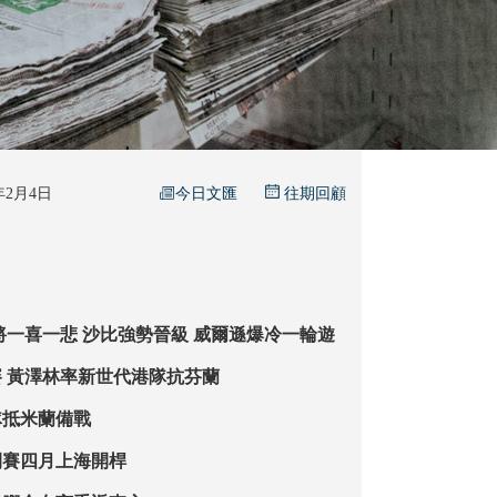
今日文匯
6年2月4日
往期回顧
世桌賽首日 星將一喜一悲 沙比強勢晉級 威爾遜爆冷一輪遊
台維斯盃附加賽 黃澤林率新世代港隊抗芬蘭
隊抵米蘭備戰
開賽四月上海開桿