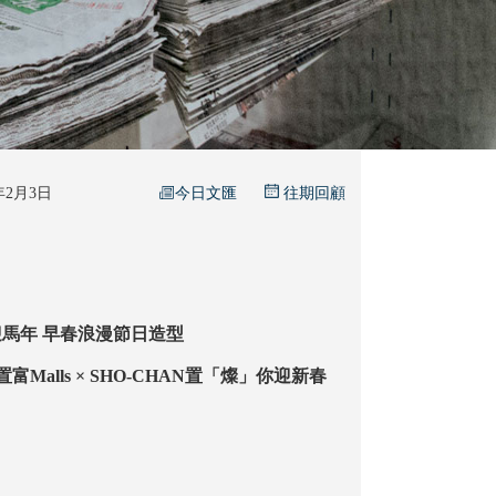
今日文匯
6年2月3日
往期回顧
新春喜慶穿搭迎馬年 早春浪漫節日造型
置富Malls × SHO-CHAN置「燦」你迎新春