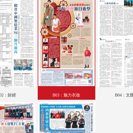
A18：趣學語文
A19：國際
A20：國際
B01：財經
B02：財經
B03：魅力衣妝
B04：文匯園
B05：采風
02：財經
B03：魅力衣妝
B04：文
B06：娛樂
B07：體育
B08：體育