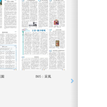
匯園
B05：采風