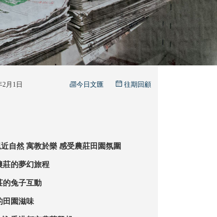
今日文匯
6年2月1日
往期回顧
【旅遊生活】親近自然 寓教於樂 感受農莊田園氛圍
世界農莊的夢幻旅程
農莊的兔子互動
莊的田園滋味