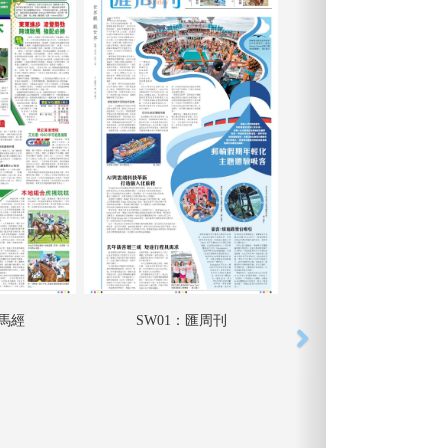
匯馬經
SW01：匯周刊