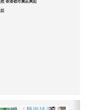
城市綠洲生機盎然 香港都市農莊興起
農莊