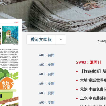
香港文匯報
香港文匯報
202
A01：要聞
SW03：匯周刊
A02：要聞
A03：要聞
大埔 童話
A04：要聞
元朗 小白兔
A05：要聞
上水 中泰農
A06：要聞