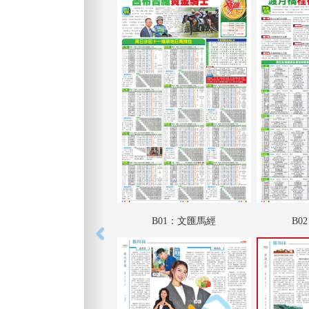
B01：文匯馬經
B0