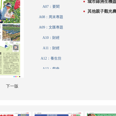
A07：要聞
其他親子觀光
A08：周末專題
A09：文匯專題
A10：財經
A11：財經
A12：養生坊
A13：戲曲
A14：收藏
下一版
A15：藝粹
A16：娛樂
A17：體育