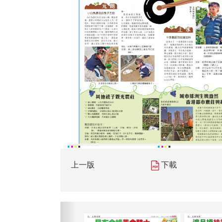
上一版
下載